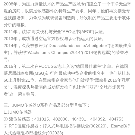
2008年，为压力测量技术的产品生产区域专门建立了一个干净无尘环
境的房间，以满足敏感器件的特殊生产要求。同年，他们再次接受专
业技能培训，力争成为玻璃设备制造商，所吹制的产品主要用于液体
分析的电极。
2011年，获得“海关便利与安全”AEO证书(AEOF)认证。
2013年，成功通过空运官方授权与认证托运人的认证。
2014年，久茂被被评为“DeutschlandsbesteArbeitgeber”(德国最佳雇
主)，并获得“Wachstums-Champion2014”(2014销售冠军)的荣誉称
号。
2015年，第二次在FOCUS杂志上入选“德国最佳雇主”名单。在德国
慕尼黑战略集团(MSG)进行的最成功中型企业的排名中，他们从排名
60上升到第21位。在黑森州企业家节他们被授予“黑森州2015年冠军
奖”，温度探头热量表的成功研发推广也让他们获得“全球市场领导
者”这一荣誉称号。
三、JUMO传感器O系列产品及部分型号如下：
1.JUMO传感器
① 液位传感器：401015、402090、404391、404392、404753
② RTD温度传感器：拧入式热电阻-B型接线盒(902020)、EtempB拧
入式热电阻-B型接线盒(902023)