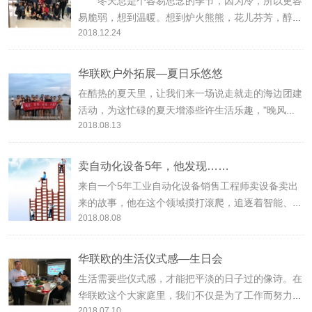
冬天总是个容易思念的季节，因为冷，所以更容
易脆弱，想到温暖。想到炉火熊熊，花儿芬芳，醇酒
2018.12.24
飘香的惬意。可能就是这样，人们想在寒冷的冬天增
添一些温暖，一些欢乐的色彩，所以不知不觉中人们
开始接纳西方的圣诞节，并且一年比一年过的有滋有
华联欧户外拓展—夏日乐悠悠
味。
在酷热的夏天里，让我们来一场说走就走的海边团建
活动，为这忙碌的夏天增添些许生活乐趣，"晚风轻
2018.08.13
拂着澎湖湾，白浪逐沙滩，没有椰林醉斜阳，只是一
片海蓝蓝……"
卖自动化设备5年，他发现……
来自一个5年工业自动化设备销售工程师卖设备卖出
来的故事，他在这个领域摸打滚爬，追逐着智能、迎
2018.08.08
着自动化的大潮，哥们故事结束后拍了拍我的肩膀，
告诉了我一个关于工业自动化领域的秘密……
华联欧的生活仪式感—生日会
生活需要些仪式感，才能把平淡的日子过的像诗。在
华联欧这个大家庭里，我们不仅是为了工作而努力，
2018.07.10