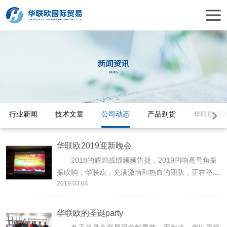
行业新闻
技术文章
公司动态
产品到货
华联欧公
华联欧2019迎新晚会
2018的辉煌战绩频频告捷，2019的响亮号角振
振吹响，华联欧，充满激情和热血的团队，正在举行
2019.03.04
盛大的“2019年迎新晚会及晚宴”。
华联欧的圣诞party