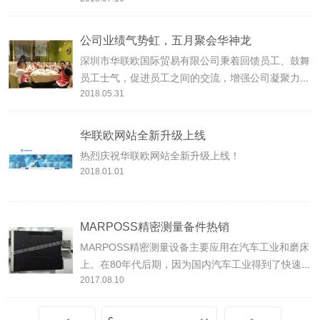
也喜欢在平凡的生活里寻找乐趣，比如一起开个生日
趴。深圳华联欧祝“狮子座”的你，生日快乐~
公司业绩气势虹，五月聚会华神龙
深圳市华联欧国际贸易有限公司秉着回馈员工、鼓舞
员工士气，促进员工之间的交流，增强公司凝聚力，
2018.05.31
提高员工对企业的归属感的原则，特安排此次聚会活
动。本活动主要内容为聚餐和唱歌，聚餐会上欢声笑
语，KTV房内歌声嘹亮，在意犹未尽的音乐中圆满结
华联欧网站全新升级上线
束本次活动。
热烈庆祝华联欧网站全新升级上线！
2018.01.01
MARPOSS精密测量备件热销
MARPOSS精密测量设备主要应用在汽车工业和磨床
上。在80年代后期，因为国内汽车工业得到了快速的
2017.08.10
发展，所以大量引进MARPOSS精密测量设备，其精
密的测量技术和产品不断的创新优化，使其在工业领
域的发展作出了重要贡献，受到行业内的一致赞许！