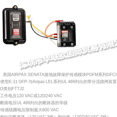
、美国AIRPAX SENATA接地故障保护传感模块PGFM系列GFC
类型E-11 GFP-与Airpax LEL系列UL 489列出的带分流
43类别FTTJ2
工作电压120 VAC或120/240 VAC
断路电压UL 489列出的断路器的等级
传感线圈电压限制最大600 VAC
相位中断单路（120 VAC 3线）和分路（120/240 VAC 4线）