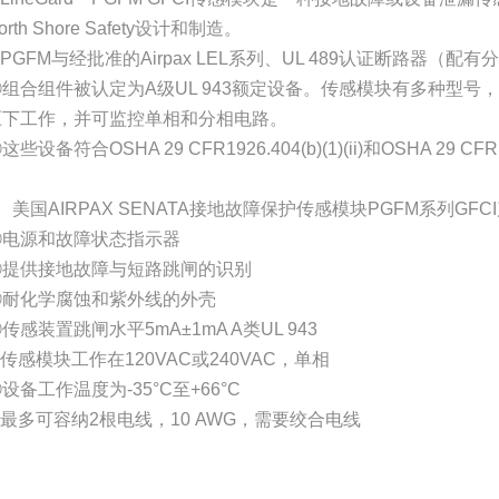
orth Shore Safety设计和制造。
PGFM与经批准的Airpax LEL系列、UL 489认证断路器（
组合组件被认定为A级UL 943额定设备。传感模块有多种型号，可在
压下工作，并可监控单相和分相电路。
这些设备符合OSHA 29 CFR1926.404(b)(1)(ii)和OSHA 29 CFR 1
、美国AIRPAX SENATA接地故障保护传感模块PGFM系列GFC
①电源和故障状态指示器
②提供接地故障与短路跳闸的识别
③耐化学腐蚀和紫外线的外壳
传感装置跳闸水平5mA±1mA A类UL 943
传感模块工作在120VAC或240VAC，单相
设备工作温度为-35°C至+66°C
⑦最多可容纳2根电线，10 AWG，需要绞合电线