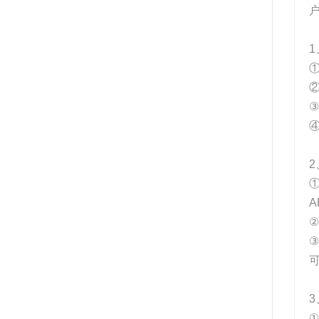
1
①
②
2
A
②
③
3
①