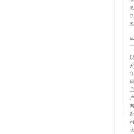
⑥
⑦
⑧
以
__