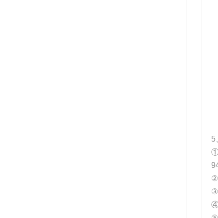
5
①
9
②
③
④
⑤