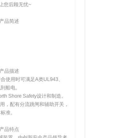
让您后顾无忧~
I产品简述
I产品描述
使用时可满足A类UL943、
电到船电。
 Shore Safety设计和制造。
配合使用，配有分流跳闸和辅助开关，
C标准。
I产品特点
泄漏传感装置，由创新安全产品领导者