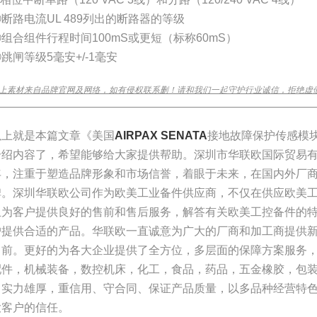
断路电流UL 489列出的断路器的等级
组合组件行程时间100mS或更短（标称60mS）
跳闸等级5毫安+/-1毫安
上素材来自品牌官网及网络，如有侵权联系删！请和我们一起守护行业诚信，拒绝虚
________________________________________________________________
以上就是本篇文章《美国
AIRPAX SENATA
接地故障保护传感模块
介绍内容了，希望能够给大家提供帮助。深圳市华联欧国际贸易有限
年，注重于塑造品牌形象和市场信誉，着眼于未来，在国内外厂
碑。深圳华联欧公司作为欧美工业备件供应商，不仅在供应欧美
且为客户提供良好的售前和售后服务，解答有关欧美工控备件的
户提供合适的产品。华联欧一直诚意为广大的厂商和加工商提供
向前。更好的为各大企业提供了全方位，多层面的保障方案服务
配件，机械装备，数控机床，化工，食品，药品，五金橡胶，包
司实力雄厚，重信用、守合同、保证产品质量，以多品种经营特
大客户的信任。