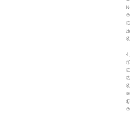
N
②
③
④
4
④
⑤
⑥