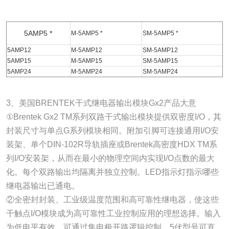
5AMP5 *
M-5AMP5 *
SM-5AMP5 *
5AMP12
M-5AMP12
SM-5AMP12
5AMP15
M-5AMP15
SM-5AMP15
5AMP24
M-5AMP24
SM-5AMP24
3、美国BRENTEK干式继电器输出模块Gx2产品大意
①Brentek Gx2 TM系列双路干式输出模块提供双密度I/O，其
封装尺寸与单点G系列模块相同。附加引脚可连接通用I/O安
装架、单个DIN-102R导轨插座或Brentek高密度HDX TM系
列I/O安装架，从而在最小的物理空间内实现I/O点数的最大
化。每个双路输出均隔离并独立控制。LED指示灯指示哪些
继电器输出已通电。
②全密封封装、工业级温度范围和高可靠性继电器，使这些
干触点I/O模块成为高可靠性工业控制应用的理想选择。输入
为低电平有效，可通过集电极开路逻辑控制。5伏型号可直