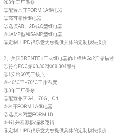
④3年工厂保修
⑤配置常开FORM 1A继电器
⑥高可靠性继电器
⑦选项AB、2B或C型继电器
⑧1AMP型和5AMP型继电器
⑨定制！IPD很乐意为您提供具体的定制模块报价
2、美国BRENTEK干式继电器输出模块Gx2产品描述
①符合FCC第68.302和68.304部分
②1安培60瓦干接点
③-40°C至+70°C工作温度
④3年工厂保修
⑤配置兼容G4、70G、C4
⑥常开FORM 1A继电器
⑦选项常闭型FORM 1B
⑧4针兼容源极/漏极逻辑
⑨定制！IPD很乐意为您提供具体的定制模块报价