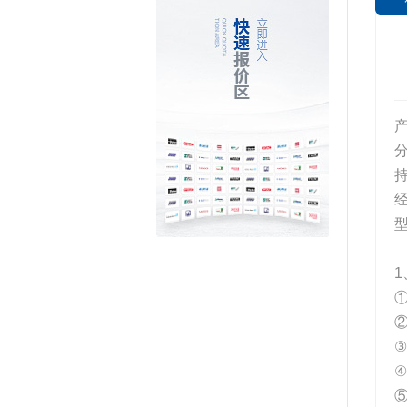
产
1
③
④
⑤