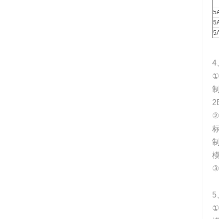
5
5
5
4
①
制
2
②
5