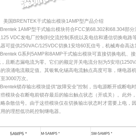
、美国BRENTEK干式输出模块1AMP型产品介绍
Brentek 1AMP型干式输出模块符合FCC第68.302和68.3
从125 VDC发电厂控制到交流控制系统以及电信和通信切换电
器可提供250VAC/125VDC切换1安培60瓦信号，机械寿命高达
Brentek G系列5AMP和8AMP干式输出模块可直接切换电
，且断态漏电流为零。它们的额定开关电流分别为5安培(1250VA)
高的浪涌电流额定值。其银氧化锡高电流触点高度可靠，继电器机构
至3000万次。
③Brentek锁存输出模块提供“故障安全”控制，当电源断开或断
这些模块会在断电前锁存最后的输出触点状态（开或关）。此外
忽略杂散信号。由于这些模块仅在切换输出状态时才需要上电，
应用的理想低功耗控制继电器。
5AMP5 *
M-5AMP5 *
SM-5AMP5 *