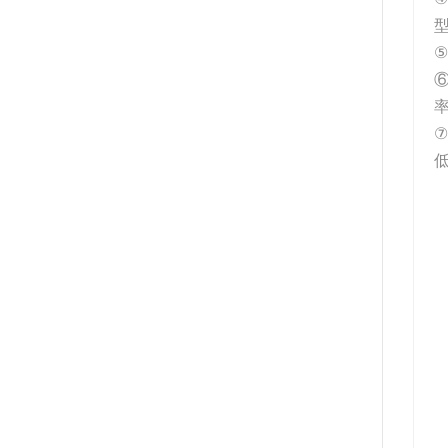
⑤
率
⑦