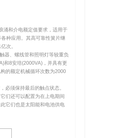
04部分浪涌和介电额定值要求，适用于
路等各种应用。其高可靠性簧片继
1亿次。
机、接触器、螺线管和照明灯等较重负
和8安培(2000VA)，并具有更
的额定机械循环次数为2000
电时，必须保持最后的触点状态。
，它们还可以配置为在上电期间
因此它们也是太阳能和电池供电