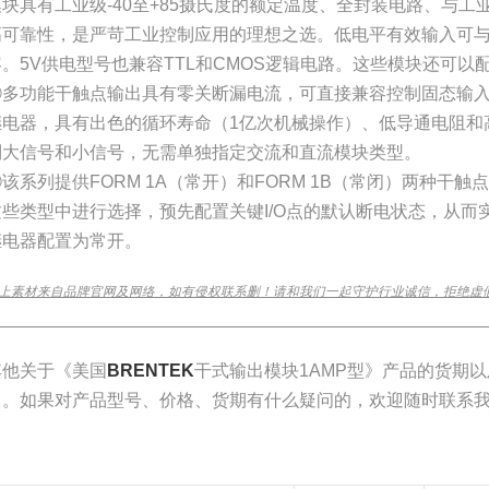
模块具有工业级-40至+85摄氏度的额定温度、全封装电路、与工业
高可靠性，是严苛工业控制应用的理想之选。低电平有效输入可
容。5V供电型号也兼容TTL和CMOS逻辑电路。这些模块还可以
②多功能干触点输出具有零关断漏电流，可直接兼容控制固态输入电
继电器，具有出色的循环寿命（1亿次机械操作）、低导通电阻和
制大信号和小信号，无需单独指定交流和直流模块类型。
③该系列提供FORM 1A（常开）和FORM 1B（常闭）两种干
这些类型中进行选择，预先配置关键I/O点的默认断电状态，从而实
继电器配置为常开。
上素材来自品牌官网及网络，如有侵权联系删！请和我们一起守护行业诚信，拒绝虚
________________________________________________________________
其他关于《美国
BRENTEK
干式输出模块1AMP型》产品的货期
司。如果对产品型号、价格、货期有什么疑问的，欢迎随时联系