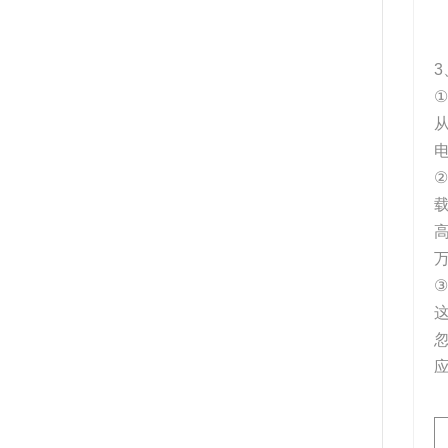
3
①
电
②
载
万