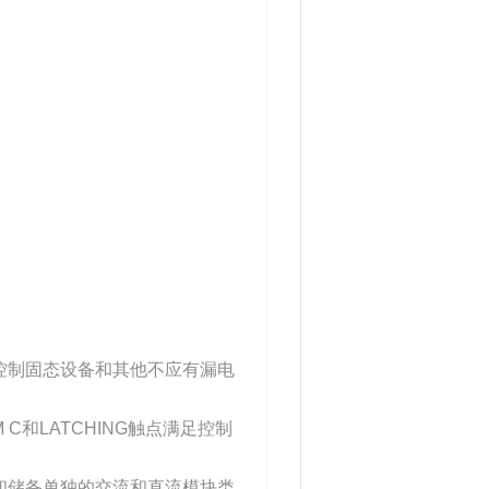
接控制固态设备和其他不应有漏电
M C和LATCHING触点满足控制
定和储备单独的交流和直流模块类