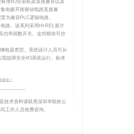
标准I/O安装机架直接兼容以及
与集电极开路驱动电路直接兼
配置为兼容PLC逻辑电路。
路。该系列采用HI-REL簧片
高功率因数开关。这些模块可控
触点继电器类型。系统设计人员可从
现故障安全I/O系统运行。标准
假宣传！
____________
以及技术资料请联系深圳华联欧公
我司工作人员免费咨询。