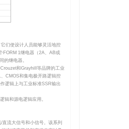
制点。它们使设计人员能够灵活地控
个FORM 1继电器（2A、AB或
相同的继电器。
ouzet和Grayhill等品牌的工业
L、CMOS和集电极开路逻辑控
操作逻辑上与工业标准SSR输出
吸电逻辑和源电逻辑应用。
流/直流大信号和小信号。该系列