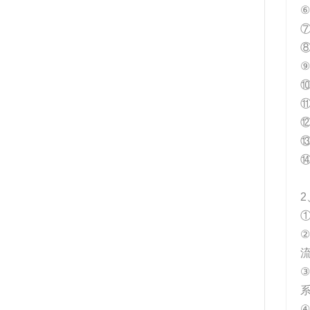
⑥
⑧
⑨
⑩
⑫
⑬
2
③