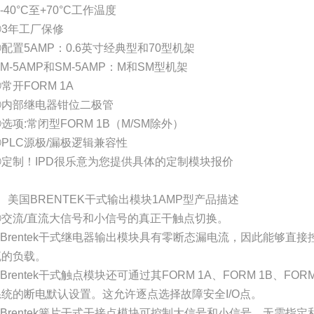
-40°C至+70°C工作温度
⑦3年工厂保修
配置5AMP：0.6英寸经典型和70型机架
M-5AMP和SM-5AMP：M和SM型机架
常开FORM 1A
⑪内部继电器钳位二极管
选项:常闭型FORM 1B（M/SM除外）
PLC源极/漏极逻辑兼容性
⑭定制！IPD很乐意为您提供具体的定制模块报价
、美国BRENTEK干式输出模块1AMP型产品描述
①交流/直流大信号和小信号的真正干触点切换。
②Brentek干式继电器输出模块具有零断态漏电流，因此能够直
流的负载。
Brentek干式触点模块还可通过其FORM 1A、FORM 1B、FOR
系统的断电默认设置。这允许逐点选择故障安全I/O点。
④Brentek簧片干式干接点模块可控制大信号和小信号，无需指