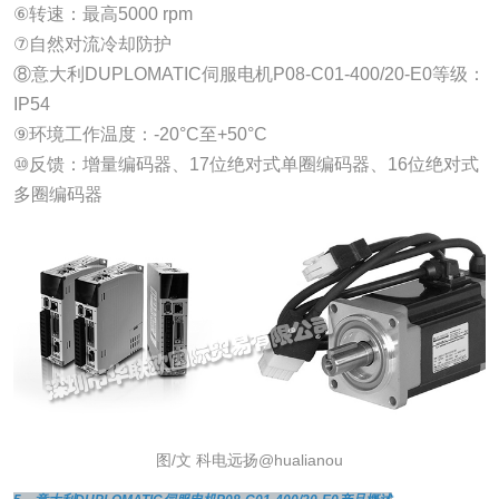
⑥转速：最高5000 rpm
⑦自然对流冷却防护
⑧意大利DUPLOMATIC伺服电机P08-C01-400/20-E0等级：
IP54
⑨环境工作温度：-20°C至+50°C
⑩反馈：增量编码器、17位绝对式单圈编码器、16位绝对式
多圈编码器
图/文 科电远扬@hualianou