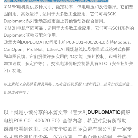
5、意大利DUPLOMATIC伺服电机P08-C01-400/20-E0产品概述
①MBK电机提供多种尺寸、额定功率、供电电压和反馈选择。它们坚
固耐用、高效运行，适用于大多数工业应用。它们可与SCK
Duplomatic系列驱动器或市面上其他驱动器配合使用。
②MBH电机坚固可靠，适用于大多数工业应用。它们可与SCH系列的
Duplomatic驱动器配合使用。
③意大利DUPLOMATIC伺服电机P08-C01-400/20-E0支持Modbus、
CanOpen、ProfiNet、EtherCAT现场总线以及增量式或绝对式多圈
和单圈反馈。它们提供许多实用的I/O功能（扭矩控制、齿槽补偿、
加加速度、多定位等）。交流电源伺服控制器具有STO（安全扭矩关
闭）功能。
以上素材来自品牌官网及网络，如有侵权联系删！请和我们一起守护行业诚信，
拒绝虚假宣传！
______________________________________________________________
以上就是小编分享的本篇文章《意大利
DUPLOMATIC
伺服
电机P08-C01-400/20-E0》全部内容，希望对您有所帮助，
感谢您看到这里。深圳市华联欧国际贸易有限公司是一家专
业从事欧洲机电设备、仪器仪表、工业自动化控制、元件市