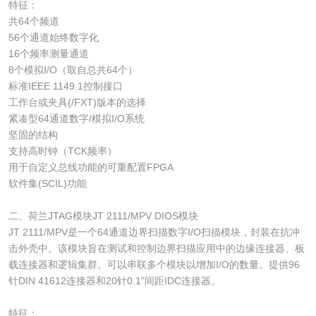
特征：
共64个频道
56个通道始终数字化
16个频率测量通道
8个模拟I/O（取自总共64个）
标准IEEE 1149.1控制接口
工作台或夹具(/FXT)版本的选择
紧凑型64通道数字/模拟I/O系统
坚固的结构
支持高时钟（TCK频率）
用于自定义总线功能的可重配置FPGA
软件集(SCIL)功能
二、荷兰JTAG模块JT 2111/MPV DIOS模块
JT 2111/MPV是一个64通道边界扫描数字I/O扫描模块，封装在抗冲
击外壳中。该模块旨在测试和控制边界扫描应用中的边缘连接器、板
载连接器和逻辑集群。可以串联多个模块以增加I/O的数量。提供96
针DIN 41612连接器和20针0.1"间距IDC连接器。
特征：