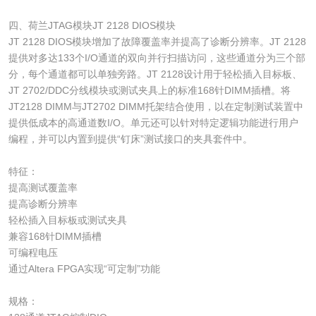
四、荷兰JTAG模块JT 2128 DIOS模块
JT 2128 DIOS模块增加了故障覆盖率并提高了诊断分辨率。JT 2128
提供对多达133个I/O通道的双向并行扫描访问，这些通道分为三个部
分，每个通道都可以单独旁路。JT 2128设计用于轻松插入目标板、
JT 2702/DDC分线模块或测试夹具上的标准168针DIMM插槽。将
JT2128 DIMM与JT2702 DIMM托架结合使用，以在定制测试装置中
提供低成本的高通道数I/O。单元还可以针对特定逻辑功能进行用户
编程，并可以内置到提供“钉床”测试接口的夹具套件中。
特征：
提高测试覆盖率
提高诊断分辨率
轻松插入目标板或测试夹具
兼容168针DIMM插槽
可编程电压
通过Altera FPGA实现“可定制”功能
规格：