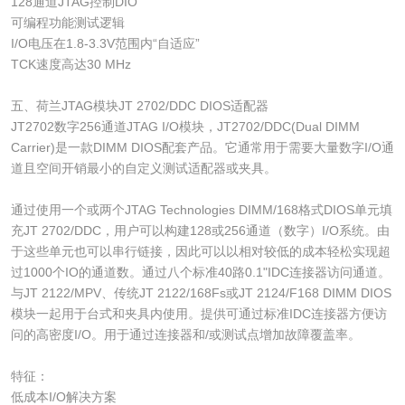
128通道JTAG控制DIO
可编程功能测试逻辑
I/O电压在1.8-3.3V范围内“自适应”
TCK速度高达30 MHz
五、荷兰JTAG模块JT 2702/DDC DIOS适配器
JT2702数字256通道JTAG I/O模块，JT2702/DDC(Dual DIMM
Carrier)是一款DIMM DIOS配套产品。它通常用于需要大量数字I/O通
道且空间开销最小的自定义测试适配器或夹具。
通过使用一个或两个JTAG Technologies DIMM/168格式DIOS单元填
充JT 2702/DDC，用户可以构建128或256通道（数字）I/O系统。由
于这些单元也可以串行链接，因此可以以相对较低的成本轻松实现超
过1000个IO的通道数。通过八个标准40路0.1"IDC连接器访问通道。
与JT 2122/MPV、传统JT 2122/168Fs或JT 2124/F168 DIMM DIOS
模块一起用于台式和夹具内使用。提供可通过标准IDC连接器方便访
问的高密度I/O。用于通过连接器和/或测试点增加故障覆盖率。
特征：
低成本I/O解决方案