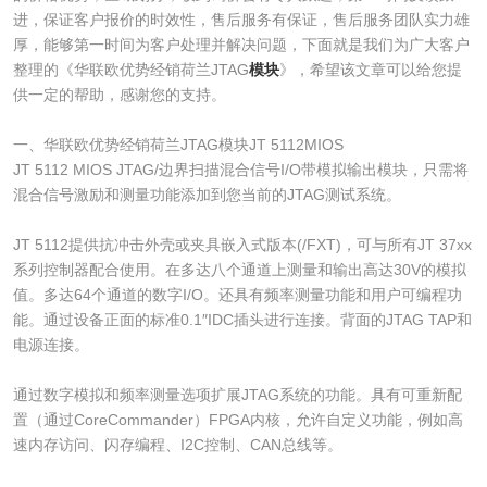
进，保证客户报价的时效性，售后服务有保证，售后服务团队实力雄
厚，能够第一时间为客户处理并解决问题，下面就是我们为广大客户
整理的《华联欧优势经销荷兰JTAG
模块
》，希望该文章可以给您提
供一定的帮助，感谢您的支持。
一、华联欧优势经销荷兰JTAG模块JT 5112MIOS
JT 5112 MIOS JTAG/边界扫描混合信号I/O带模拟输出模块，只需将
混合信号激励和测量功能添加到您当前的JTAG测试系统。
JT 5112提供抗冲击外壳或夹具嵌入式版本(/FXT)，可与所有JT 37xx
系列控制器配合使用。在多达八个通道上测量和输出高达30V的模拟
值。多达64个通道的数字I/O。还具有频率测量功能和用户可编程功
能。通过设备正面的标准0.1″IDC插头进行连接。背面的JTAG TAP和
电源连接。
通过数字模拟和频率测量选项扩展JTAG系统的功能。具有可重新配
置（通过CoreCommander）FPGA内核，允许自定义功能，例如高
速内存访问、闪存编程、I2C控制、CAN总线等。