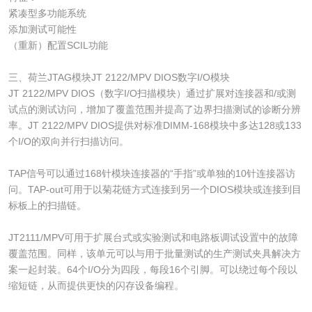
紧凑型多功能系统
添加测试可能性
（重新）配置SCIL功能
三、荷兰JTAG模块JT 2122/MPV DIOS数字I/O模块
JT 2122/MPV DIOS（数字I/O扫描模块）通过扩展对连接器和/或测
试点的测试访问，增加了覆盖范围并提高了边界扫描测试的诊断分辨
率。JT 2122/MPV DIOS提供对标准DIMM-168模块中多达128或133
个I/O的双向并行扫描访问。
TAP信号可以通过168针模块连接器的“手指”或单独的10针连接器访
问。TAP-out可用于以菊花链方式连接到另一个DIOS模块或连接到目
标板上的扫描链。
JT2111/MPV可用于扩展台式或实验测试和电路板调试设置中的故障
覆盖范围。同样，该单元可以与用于批量测试的生产测试夹具解决方
案一起封装。64个I/O分为四段，每段16个引脚。可以绕过每个段以
缩短链，从而提供更快的闪存设备编程。