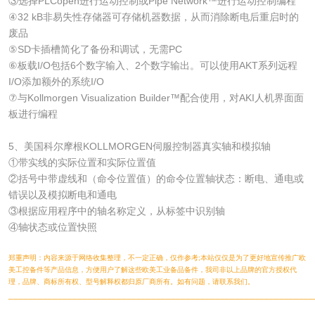
③选择PLCopen进行运动控制或Pipe Network™进行运动控制编程
④32 kB非易失性存储器可存储机器数据，从而消除断电后重启时的
废品
⑤SD卡插槽简化了备份和调试，无需PC
⑥板载I/O包括6个数字输入、2个数字输出。可以使用AKT系列远程
I/O添加额外的系统I/O
⑦与Kollmorgen Visualization Builder™配合使用，对AKI人机界面面
板进行编程
5、美国科尔摩根KOLLMORGEN伺服控制器真实轴和模拟轴
①带实线的实际位置和实际位置值
②括号中带虚线和（命令位置值）的命令位置轴状态：断电、通电或
错误以及模拟断电和通电
③根据应用程序中的轴名称定义，从标签中识别轴
④轴状态或位置快照
郑重声明：内容来源于网络收集整理，不一定正确，仅作参考;本站仅仅是为了更好地宣传推广欧
美工控备件等产品信息，方便用户了解这些欧美工业备品备件，我司非以上品牌的官方授权代
理，品牌、商标所有权、型号解释权都归原厂商所有。如有问题，请联系我们。
______________________________________________________________