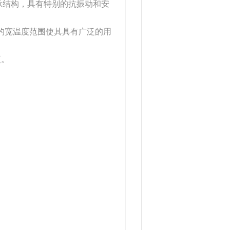
的坚固轴承结构，具有特别的抗振动和安
°C的宽温度范围使其具有广泛的用
项。