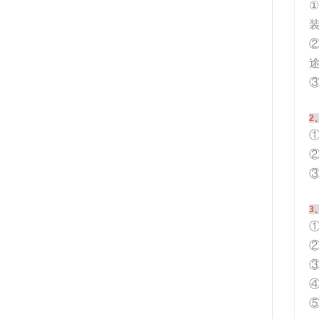
①
②
2
②
3
②
⑤