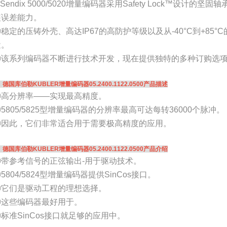
Sendix 5000/5020增量编码器采用Safety Lock™设计
装误差能力。
稳定的压铸外壳、高达IP67的高防护等级以及从-40°C到+85
途。
③该系列编码器不断进行技术开发，现在提供独特的多种订购选
、德国库伯勒KUBLER增量编码器05.2400.1122.0500产品描述
①高分辨率——实现最高精度。
5805/5825型增量编码器的分辨率最高可达每转36000个脉冲。
③因此，它们非常适合用于需要极高精度的应用。
、德国库伯勒KUBLER增量编码器05.2400.1122.0500产品介绍
①带参考信号的正弦输出-用于驱动技术。
5804/5824型增量编码器提供SinCos接口。
③它们是驱动工程的理想选择。
④这些编码器最好用于。
标准SinCos接口就足够的应用中。