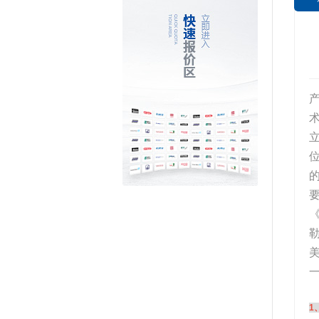
术
位
《
1