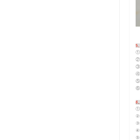
5
①
②
③
④
⑤
⑥
6
①
②
③
④
⑤