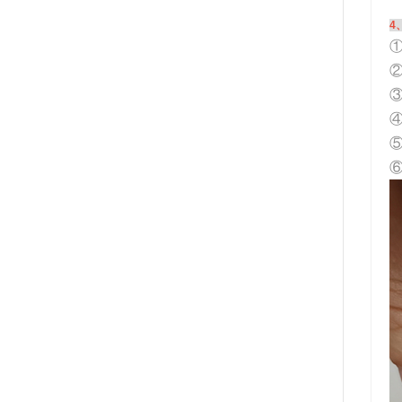
4
①
③
⑥