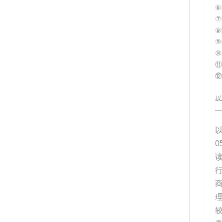
⑥
⑦
⑧
⑨
⑩
⑪
⑫
以
__
0