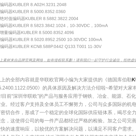
编码器KUBLER 8.A02H.3231.2048
编码器KUBLER 8.5000.8352.0360
绝对值编码器KUBLER 8.5882.3822.2004
编码器KUBLER 8.5823.3842.1024，10-30VDC，100mA
增量编码器KUBLER 8.5000.8352.4096
编码器KUBLER 8.5020.8952.2500 10-30VDC 100mA
编码器KUBLER KCN8.588P.0442 Q133.T001 11-30V
上素材来自品牌官网及网络，如有侵权联系删！请和我们一起守护行业诚信，拒绝虚
________________________________________________________________
以上的全部内容就是华联欧官网小编为大家提供的《德国库伯勒
K
5.2400.1122.0500》的具体原因及解决方法介绍啦~希望对
读!目前“深圳华联欧”的产品与服务应用于钢铁、冶金、能源、石
行业。经过客户支持及全体员工不懈努力，公司与众多国际的机
商密切合作，形成了一个稳定的全球化国际供应链体系，竭尽全
理念，这使得公司的每一件产品都经过严格的检验。加之公司完
较快的速度响应，以较优的方案解决问题，以满足不同客户需求