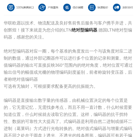
华联欧愿以技术、物流配送及良好售前售后服务与客户携手并进，共
创辉煌！接下来就是为您介绍的LTN
绝对型编码器
,德国LTN绝对型编
码器，感谢您的关注。
绝对型编码器对应一圈，每个基准的角度发出一个与该角度对应二进
制的数值，通过外部记圈器件可以进行多个位置的记录和测量。绝对
值编码器的输出可直接反映360°范围内的绝对角度，绝对位置可通过
输出信号的幅值或光栅的物理编码刻度鉴别，前者称旋转变压器，后
者称绝对值编码器
可选有无轴封，可根据要求配备更高的抗振能力。
编码器是直接输出数字量的传感器，由机械位置决定的每个位置是
的，它无需记忆，无需找参考点，而且不用一直计数，什么时候需要
知道位置，什么时候就去读取它的位置。这样，编码器的抗干扰特
性、数据的可靠性大大提高了。式编码器是利用自然二进制或循环二
进制（葛莱码）方式进行光电转换的。绝对值式编码器与增量式编码
器不同之处在于圆盘上透光、不透光的线条图形，编码器可有若干编