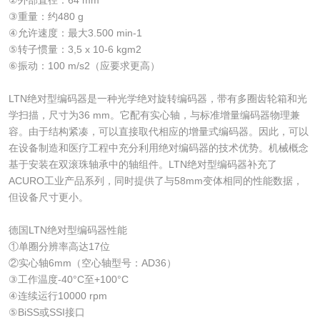
③重量：约480 g
④允许速度：最大3.500 min-1
⑤转子惯量：3,5 x 10-6 kgm2
⑥振动：100 m/s2（应要求更高）
LTN绝对型编码器是一种光学绝对旋转编码器，带有多圈齿轮箱和光
学扫描，尺寸为36 mm。它配有实心轴，与标准增量编码器物理兼
容。由于结构紧凑，可以直接取代相应的增量式编码器。因此，可以
在设备制造和医疗工程中充分利用绝对编码器的技术优势。机械概念
基于安装在双滚珠轴承中的轴组件。LTN绝对型编码器补充了
ACURO工业产品系列，同时提供了与58mm变体相同的性能数据，
但设备尺寸更小。
德国LTN绝对型编码器性能
①单圈分辨率高达17位
②实心轴6mm（空心轴型号：AD36）
③工作温度-40°C至+100°C
④连续运行10000 rpm
⑤BiSS或SSI接口