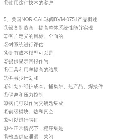
⑫使用这种技术的客户
5、美国NOR-CAL球阀BVM-0751产品概述
①设备制造商。提高整体系统性能并实现
②客户定义的目标、全面的
③对系统进行评估
④拥有成本模型可以是
⑤提供显示回报作为
⑥工具利用率提高的结果
⑦并减少计划和
⑧计划外维护成本。捕集阱、热产品、焊接件
⑨隔离和压力控制
⑩阀门可以作为交钥匙集成
⑪前级模块。热和真空
⑫可以进行表征
⑬在正常情况下，程序集是
⑭检查供应泄漏，关闭