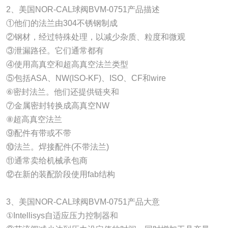
2、美国NOR-CAL球阀BVM-0751产品描述
①他们的法兰由304不锈钢制成
②钢材，经过特殊处理，以减少杂质、粒度和微观
③泄漏路径。它们通常都有
④使用高真空和超高真空法兰类型
⑤包括ASA、NW(ISO-KF)、ISO、CF和wire
⑥密封法兰。他们还提供链夹和
⑦金属密封转换成高真空NW
⑧超高真空法兰
⑨配件有带或不带
⑩法兰。焊接配件(不带法兰)
⑪通常卖给机械承包商
⑫在新的装配阶段使用fab结构
3、美国NOR-CAL球阀BVM-0751产品大意
①Intellisys自适应压力控制器和