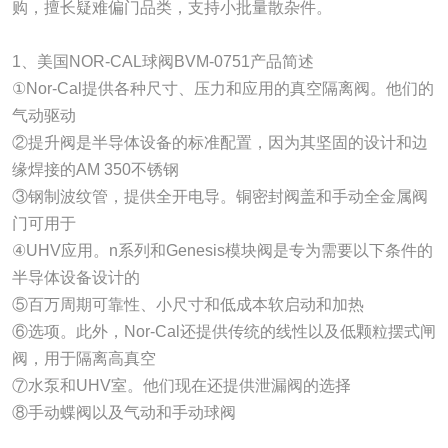
购，擅长疑难偏门品类，支持小批量散杂件。
1、美国NOR-CAL球阀BVM-0751产品简述
①Nor-Cal提供各种尺寸、压力和应用的真空隔离阀。他们的
气动驱动
②提升阀是半导体设备的标准配置，因为其坚固的设计和边
缘焊接的AM 350不锈钢
③钢制波纹管，提供全开电导。铜密封阀盖和手动全金属阀
门可用于
④UHV应用。n系列和Genesis模块阀是专为需要以下条件的
半导体设备设计的
⑤百万周期可靠性、小尺寸和低成本软启动和加热
⑥选项。此外，Nor-Cal还提供传统的线性以及低颗粒摆式闸
阀，用于隔离高真空
⑦水泵和UHV室。他们现在还提供泄漏阀的选择
⑧手动蝶阀以及气动和手动球阀