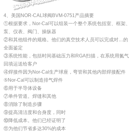
4、美国NOR-CAL球阀BVM-0751产品摘要
①根据要求，Nor-Cal可以组装一个整个系统包括室、框架、
泵、仪表、阀门、操纵器
②和其他组件的规格。他们的真空技术人员可以完成对…的
全面鉴定
③系统性能，包括时间基础压力和RGA扫描，在系统用氮气
回填运送给客户
④焊接件因为Nor-Cal生产球座，弯管和其他内部焊接配件
⑤Nor-Cal可以制造排气焊件
⑥用于半导体设备
⑦单件管道。焊缝和其他
⑧消除了制造步骤
⑨提高清洁度和合身度，同时
⑩降低成本。他们已经证明了
⑪为他们节省多达30%的成本