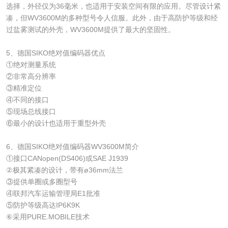
选择，外径仅为36毫米，也适用于安装空间有限的应用。尽管设计紧
凑，但WV3600M的多种型号令人信服。此外，由于高防护等级和经
过盐雾测试的外壳，WV3600M提供了最大的坚固性。
5、德国SIKO绝对值编码器优点
①绝对测量系统
②非常高分辨率
③精准定位
④不同的接口
⑤现场总线接口
⑥最小的设计也适用于重型外壳
6、德国SIKO绝对值编码器WV3600M简介
①接口CANopen(DS406)或SAE J1939
②极其紧凑的设计，带有ø36mm法兰
③提供单圈或多圈型号
④联邦汽车运输管理局E1批准
⑤防护等级高达IP6K9K
⑥采用PURE.MOBILE技术