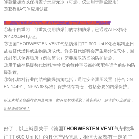
④微量加热以保持盖子无雪无冰（可选，仅适用于除尘应用）
⑤获得IIA气体应用认证
5、德国THORWESTEN VENT气垫防爆门TT 600 Uni K产品详情
①基于自重闭、可重复使用防爆门的结构防爆，已通过ATEX指令
2014/34/EU认证。
②德国THORWESTEN VENT气垫防爆门TT 600 Uni K化石燃料正日
益被替代燃料或生物质所取代。许多替代燃料会产生爆炸性气体，因
此封闭式储存场所（例如筒仓）需要采取适当的防护措施。
③用于储存易爆替代燃料/生物质的每种容器都必须配备适当的结构防
爆装置。
④替代燃料行业的结构防爆措施包括：通过安全泄压装置（符合DIN
EN 14491、NFPA 68标准）保护储存筒仓，包括必要的内爆保护。
以上素材来自品牌官网及网络，如有侵权联系删！请和我们一起守护行业诚信，
拒绝虚假宣传！
______________________________________________________________
好了，以上就是关于《德国
THORWESTEN VENT
气垫防爆
门TT 600 Uni K》的具体产品信息，相信大家都有一定的了