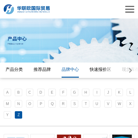
产品分类
推荐品牌
品牌中心
快速报价区
现货库
A
B
C
D
E
F
G
H
I
J
K
L
M
N
O
P
Q
R
S
T
U
V
W
X
Y
Z