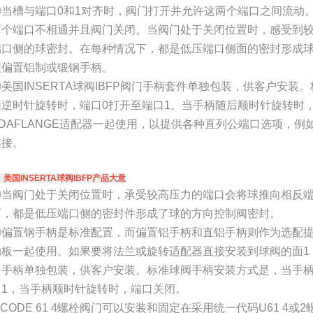
③当槽与端口0和1对齐时，阀门打开并允许这两个端口之间流动。
两个端口不相通并且阀门关闭。当阀门处于关闭位置时，感受到
端口侧的球密封。在每种情况下，都是低压端口侧面的密封形成
供偏置铝制或锻钢手柄。
④美国INSERTA球阀IBFP阀门手柄套件单独包装，供客户安
柄逆时针旋转时，端口0打开至端口1。当手柄随后顺时针旋转时
DAFLANGE适配器一起使用，以提供各种直列公端口选项，例如J
连接。
、美国INSERTA球阀IBFP产品大意
①当阀门处于关闭位置时，承受较高压力的端口会将球推向相反
下，都是低压端口侧的密封件形成了球的方向控制阀密封。
②偏置钢手柄是标准配置，而偏置铝手柄和直铝手柄则作为选配
动板一起使用。如果要将法兰或旋转适配器直接安装到球阀的面1
门手柄单独包装，供客户安装。标准球阀手柄安装方式是，当手柄
口1，当手柄顺时针旋转时，端口关闭。
CODE 61 4螺栓阀门可以安装和固定在采用统一代码U61 4