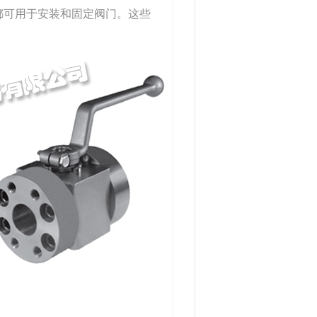
个都可用于安装和固定阀门。这些