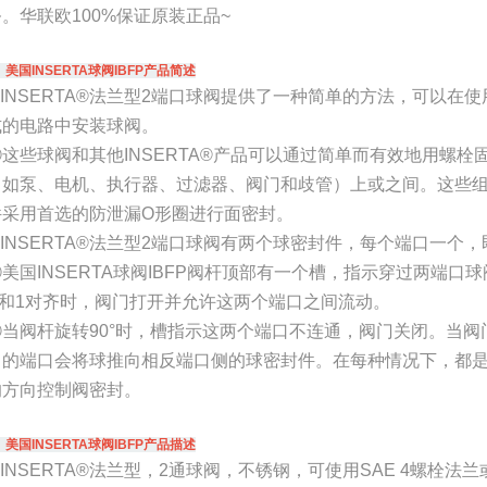
务。华联欧100%保证原装正品~
、美国INSERTA球阀IBFP产品简述
①INSERTA®法兰型2端口球阀提供了一种简单的方法，可以在
式的电路中安装球阀。
②这些球阀和其他INSERTA®产品可以通过简单而有效地用螺
（如泵、电机、执行器、过滤器、阀门和歧管）上或之间。这些
件采用首选的防泄漏O形圈进行面密封。
③INSERTA®法兰型2端口球阀有两个球密封件，每个端口一个，
④美国INSERTA球阀IBFP阀杆顶部有一个槽，指示穿过两端
Ø和1对齐时，阀门打开并允许这两个端口之间流动。
⑤当阀杆旋转90°时，槽指示这两个端口不连通，阀门关闭。当
力的端口会将球推向相反端口侧的球密封件。在每种情况下，都
的方向控制阀密封。
、美国INSERTA球阀IBFP产品描述
①INSERTA®法兰型，2通球阀，不锈钢，可使用SAE 4螺栓