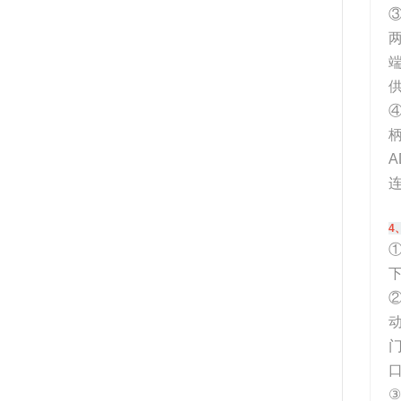
A
4
③