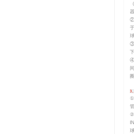
于
3
①
I