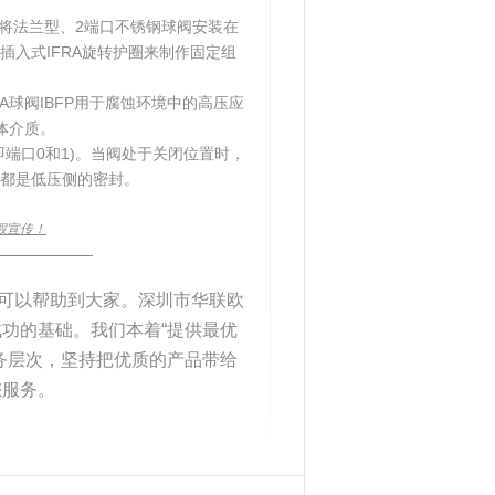
可将法兰型、2端口不锈钢球阀安装在
入式IFRA旋转护圈来制作固定组
TA球阀IBFP用于腐蚀环境中的高压应
流体介质。
端口0和1)。当阀处于关闭位置时，
都是低压侧的密封。
假宣传！
____________
望可以帮助到大家。深圳市华联欧
功的基础。我们本着“提供最优
务层次，坚持把优质的产品带给
您服务。