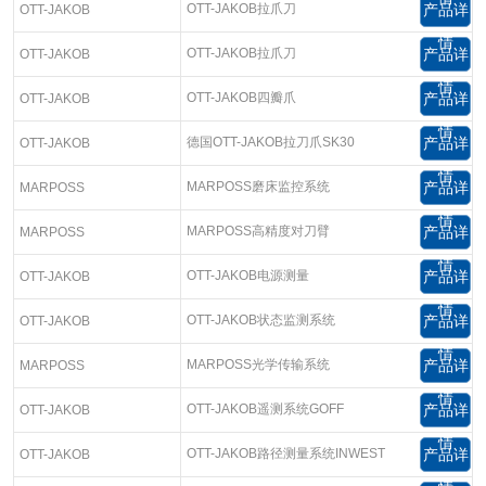
OTT-JAKOB拉爪刀
产品详
OTT-JAKOB
情
OTT-JAKOB拉爪刀
产品详
OTT-JAKOB
情
OTT-JAKOB四瓣爪
产品详
OTT-JAKOB
情
德国OTT-JAKOB拉刀爪SK30
产品详
OTT-JAKOB
情
MARPOSS磨床监控系统
产品详
MARPOSS
情
MARPOSS高精度对刀臂
产品详
MARPOSS
情
OTT-JAKOB电源测量
产品详
OTT-JAKOB
情
OTT-JAKOB状态监测系统
产品详
OTT-JAKOB
情
MARPOSS光学传输系统
产品详
MARPOSS
情
OTT-JAKOB遥测系统GOFF
产品详
OTT-JAKOB
情
OTT-JAKOB路径测量系统INWEST
产品详
OTT-JAKOB