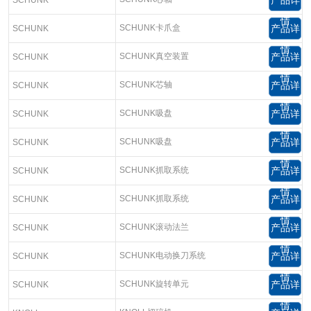
产品详
SCHUNK
情
SCHUNK卡爪盒
产品详
SCHUNK
情
SCHUNK真空装置
产品详
SCHUNK
情
SCHUNK芯轴
产品详
SCHUNK
情
SCHUNK吸盘
产品详
SCHUNK
情
SCHUNK吸盘
产品详
SCHUNK
情
SCHUNK抓取系统
产品详
SCHUNK
情
SCHUNK抓取系统
产品详
SCHUNK
情
SCHUNK滚动法兰
产品详
SCHUNK
情
SCHUNK电动换刀系统
产品详
SCHUNK
情
SCHUNK旋转单元
产品详
SCHUNK
情