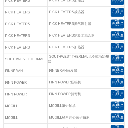
PICK HEATERS加热器
产品详
PICK HEATERS
情
PICK HEATERS减温器
产品详
PICK HEATERS
情
PICK HEATERS氮气喷射器
产品详
PICK HEATERS
情
PICK HEATERS冷凝水混合器
产品详
PICK HEATERS
情
PICK HEATERS加热器
产品详
PICK HEATERS
情
SOUTHWEST THERMAL风冷式油冷却
产品详
SOUTHWEST THERMAL
器
情
FINNERAN蒸发器
产品详
FINNERAN
情
FINN POWER压接机
产品详
FINN POWER
情
FINN POWER折弯机
产品详
FINN POWER
情
MCGILL滚针轴承
产品详
MCGILL
情
MCGILL径向调心滚子轴承
产品详
MCGILL
情