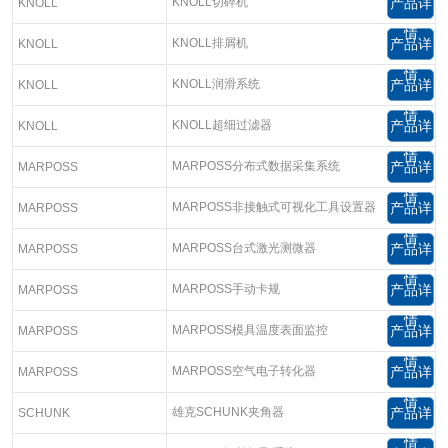
KNOLL切碎机
产品详
KNOLL
情
KNOLL排屑机
产品详
KNOLL
情
KNOLL润滑系统
产品详
KNOLL
情
KNOLL超细过滤器
产品详
KNOLL
情
MARPOSS分布式数据采集系统
产品详
MARPOSS
情
MARPOSS非接触式可视化工具设置器
产品详
MARPOSS
情
MARPOSS台式激光测微器
产品详
MARPOSS
情
MARPOSS手动卡规
产品详
MARPOSS
情
MARPOSS模具温度表面监控
产品详
MARPOSS
情
MARPOSS空气电子转化器
产品详
MARPOSS
情
雄克SCHUNK夹角器
产品详
SCHUNK
情