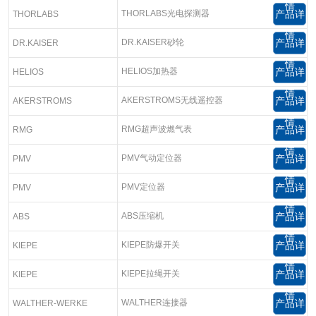
情
THORLABS光电探测器
产品详
THORLABS
情
DR.KAISER砂轮
产品详
DR.KAISER
情
HELIOS加热器
产品详
HELIOS
情
AKERSTROMS无线遥控器
产品详
AKERSTROMS
情
RMG超声波燃气表
产品详
RMG
情
PMV气动定位器
产品详
PMV
情
PMV定位器
产品详
PMV
情
ABS压缩机
产品详
ABS
情
KIEPE防爆开关
产品详
KIEPE
情
KIEPE拉绳开关
产品详
KIEPE
情
WALTHER连接器
产品详
WALTHER-WERKE