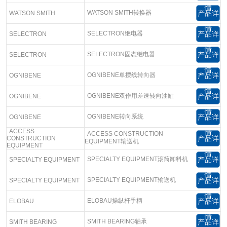
情
WATSON SMITH转换器
产品详
WATSON SMITH
情
SELECTRON继电器
产品详
SELECTRON
情
SELECTRON固态继电器
产品详
SELECTRON
情
OGNIBENE单摆线转向器
产品详
OGNIBENE
情
OGNIBENE双作用差速转向油缸
产品详
OGNIBENE
情
OGNIBENE转向系统
产品详
OGNIBENE
ACCESS
情
ACCESS CONSTRUCTION
产品详
CONSTRUCTION
EQUIPMENT输送机
EQUIPMENT
情
SPECIALTY EQUIPMENT滚筒卸料机
产品详
SPECIALTY EQUIPMENT
情
SPECIALTY EQUIPMENT输送机
产品详
SPECIALTY EQUIPMENT
情
ELOBAU操纵杆手柄
产品详
ELOBAU
情
SMITH BEARING轴承
产品详
SMITH BEARING