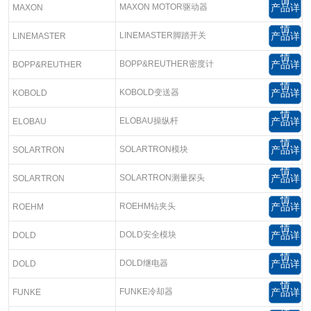
情
MAXON MOTOR驱动器
产品详
MAXON
情
LINEMASTER脚踏开关
产品详
LINEMASTER
情
BOPP&REUTHER密度计
产品详
BOPP&REUTHER
情
KOBOLD变送器
产品详
KOBOLD
情
ELOBAU操纵杆
产品详
ELOBAU
情
SOLARTRON模块
产品详
SOLARTRON
情
SOLARTRON测量探头
产品详
SOLARTRON
情
ROEHM钻夹头
产品详
ROEHM
情
DOLD安全模块
产品详
DOLD
情
DOLD继电器
产品详
DOLD
情
FUNKE冷却器
产品详
FUNKE