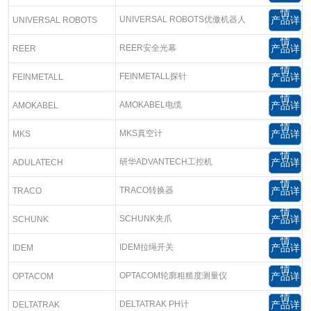
情
UNIVERSAL ROBOTS优傲机器人
产品详
UNIVERSAL ROBOTS
情
REER安全光幕
产品详
REER
情
FEINMETALL探针
产品详
FEINMETALL
情
AMOKABEL电缆
产品详
AMOKABEL
情
MKS真空计
产品详
MKS
情
研华ADVANTECH工控机
产品详
ADULATECH
情
TRACO转换器
产品详
TRACO
情
SCHUNK夹爪
产品详
SCHUNK
情
IDEM拉绳开关
产品详
IDEM
情
OPTACOM轮廓粗糙度测量仪
产品详
OPTACOM
情
DELTATRAK PH计
产品详
DELTATRAK