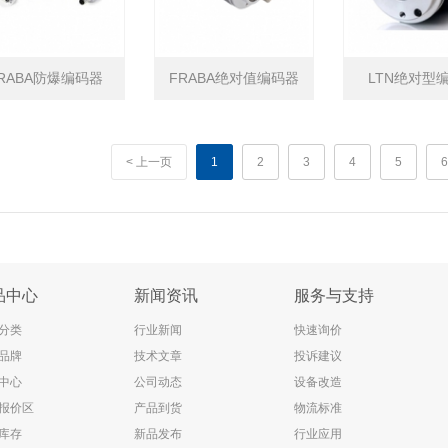
RABA防爆编码器
FRABA绝对值编码器
LTN绝对型
IXARC系列
< 上一页
1
2
3
4
5
6
品中心
新闻资讯
服务与支持
分类
行业新闻
快速询价
品牌
技术文章
投诉建议
中心
公司动态
设备改造
报价区
产品到货
物流标准
库存
新品发布
行业应用